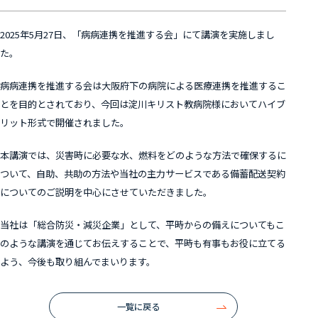
2025
年
5
月
27
日、「病病連携を推進する会」にて講演を実施しまし
た。
病病連携を推進する会は大阪府下の病院による医療連携を推進するこ
とを目的とされており、今回は淀川キリスト教病院様においてハイブ
リット形式で開催されました。
本講演では、災害時に必要な水、燃料をどのような方法で確保するに
ついて、自助、共助の方法や当社の主力サービスである備蓄配送契約
についてのご説明を中心にさせていただきました。
当社は「総合防災・減災企業」として、平時からの備えについてもこ
のような講演を通じてお伝えすることで、平時も有事もお役に立てる
よう、今後も取り組んでまいります。
一覧に戻る