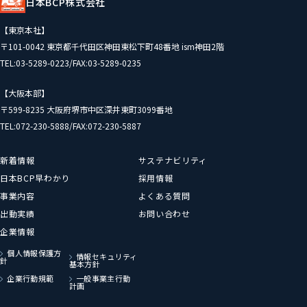
日本BCP株式会社
【東京本社】
〒101-0042 東京都千代田区神田東松下町48番地 ism神田2階
TEL:03-5289-0223/FAX:03-5289-0235
【大阪本部】
〒599-8235 大阪府堺市中区深井東町3099番地
TEL:072-230-5888/FAX:072-230-5887
新着情報
サステナビリティ
日本BCP早わかり
採用情報
事業内容
よくある質問
出動実績
お問い合わせ
企業情報
個人情報保護方
情報セキュリティ
針
基本方針
企業行動規範
一般事業主行動
計画