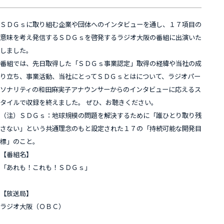
ＳＤＧｓに取り組む企業や団体へのインタビューを通し、１７項目の
意味を考え発信するＳＤＧｓを啓発するラジオ大阪の番組に出演いた
しました。
番組では、先日取得した「ＳＤＧｓ事業認定」取得の経緯や当社の成
り立ち、事業活動、当社にとってＳＤＧｓとはについて、ラジオパー
ソナリティの和田麻実子アナウンサーからのインタビューに応えるス
タイルで収録を終えました。 ぜひ、お聴きください。
（注）ＳＤＧｓ：地球規模の問題を解決するために「誰ひとり取り残
さない」という共通理念のもと設定された１７の「持続可能な開発目
標」のこと。
【番組名】
「あれも！これも！ＳＤＧｓ」
【放送局】
ラジオ大阪（ＯＢＣ）