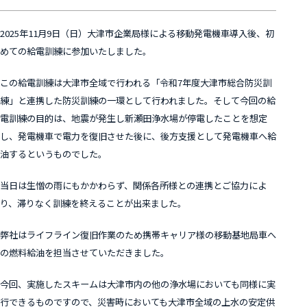
2025年11月9日（日）大津市企業局様による移動発電機車導入後、初
めての給電訓練に参加いたしました。
この給電訓練は大津市全域で行われる「令和7年度大津市総合防災訓
練」と連携した防災訓練の一環として行われました。そして今回の給
電訓練の目的は、地震が発生し新瀬田浄水場が停電したことを想定
し、発電機車で電力を復旧させた後に、後方支援として発電機車へ給
油するというものでした。
当日は生憎の雨にもかかわらず、関係各所様との連携とご協力によ
り、滞りなく訓練を終えることが出来ました。
弊社はライフライン復旧作業のため携帯キャリア様の移動基地局車へ
の燃料給油を担当させていただきました。
今回、実施したスキームは大津市内の他の浄水場においても同様に実
行できるものですので、災害時においても大津市全域の上水の安定供