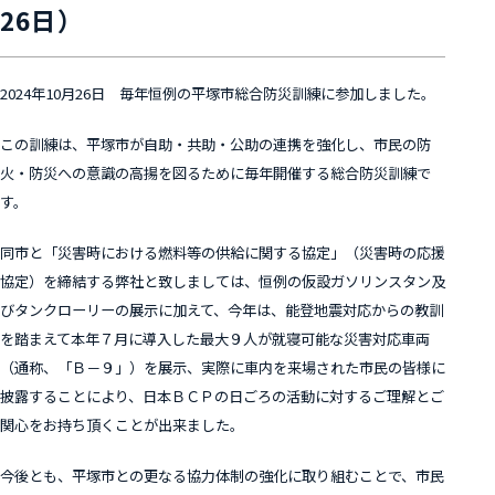
26日）
2024年10月26日 毎年恒例の平塚市総合防災訓練に参加しました。
この訓練は、平塚市が自助・共助・公助の連携を強化し、市民の防
火・防災への意識の高揚を図るために毎年開催する総合防災訓練で
す。
同市と「災害時における燃料等の供給に関する協定」（災害時の応援
協定）を締結する弊社と致しましては、恒例の仮設ガソリンスタン及
びタンクローリーの展示に加えて、今年は、能登地震対応からの教訓
を踏まえて本年７月に導入した最大９人が就寝可能な災害対応車両
（通称、「Ｂ－９」）を展示、実際に車内を来場された市民の皆様に
披露することにより、日本ＢＣＰの日ごろの活動に対するご理解とご
関心をお持ち頂くことが出来ました。
今後とも、平塚市との更なる協力体制の強化に取り組むことで、市民