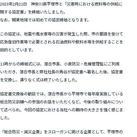
2023年2月21日 神奈川県平塚市と「災害時における燃料等の供給に
関する協定書」を締結いたしました。
なお、関東地域では初めての協定締結となります。
この協定は、地震や風水害等の災害が発生した際、市の要請を受けて
応急復旧作業等で必要とされる石油燃料や飲料水等を供給することを
目的としています。
11時からの締結式には、落合市長、小泉防災・危機管理監にご列席
いただき、落合市長と弊社社長の角谷が協定書へ署名した後、協定書
を交換し、滞りなく式は終了いたしました。
協定書交換後の歓談では、落合市長から平塚市で毎年度実施している
総合防災訓練への参加のお話をいただくなど、今後の取り組みについ
て述べられ、今回の協定における当社への期待の大きさを強く感じま
した。
「総合防災・減災企業」をスローガンに掲げる企業として、平塚市の