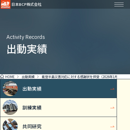
日本BCP株式会社
Activity Records
出動実績
HOME
出動実績
能登半島災害対応に対する感謝状を拝受（2026年1月19日）
出動実績
訓練実績
共同研究