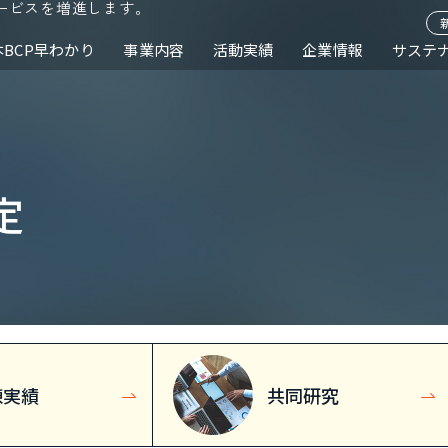
ービスを増進します。
本BCP早わかり
事業内容
活動実績
企業情報
サステ
定
練実績
共同研究